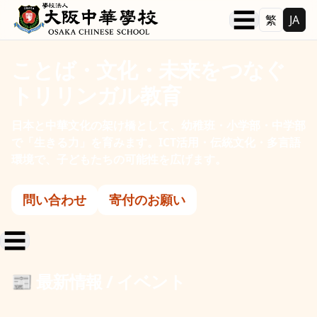
本文へ移動
☰
繁
JA
ことば・文化・未来をつなぐ
トリリンガル教育
日本と中華文化の架け橋として、幼稚班・小学部・中学部
で「生きる力」を育みます。ICT活用・伝統文化・多言語
環境で、子どもたちの可能性を広げます。
問い合わせ
寄付のお願い
☰
📰 最新情報 / イベント