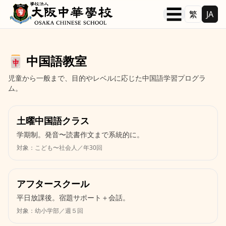
本文へ移動
☰
繁
JA
🀄 中国語教室
児童から一般まで、目的やレベルに応じた中国語学習プログラ
ム。
土曜中国語クラス
学期制。発音〜読書作文まで系統的に。
対象：こども〜社会人／年30回
アフタースクール
平日放課後。宿題サポート＋会話。
対象：幼小学部／週５回