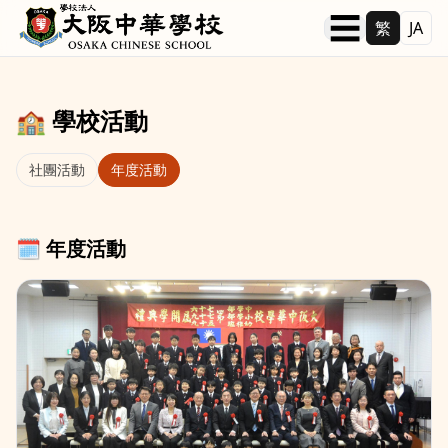
本文へ移動
☰
繁
JA
🏫 學校活動
社團活動
年度活動
🗓️ 年度活動