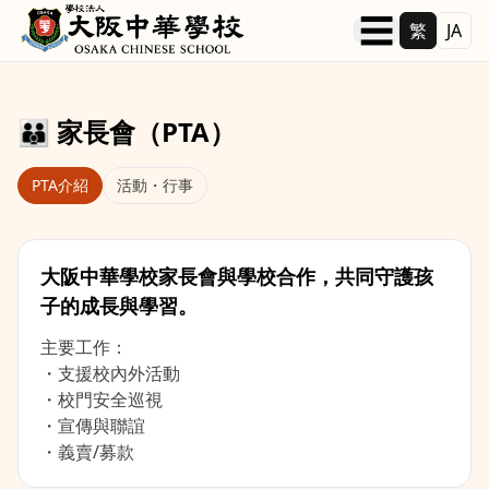
本文へ移動
☰
繁
JA
👪 家長會（PTA）
PTA介紹
活動・行事
大阪中華學校家長會與學校合作，共同守護孩
子的成長與學習。
主要工作：

・支援校內外活動

・校門安全巡視

・宣傳與聯誼

・義賣/募款