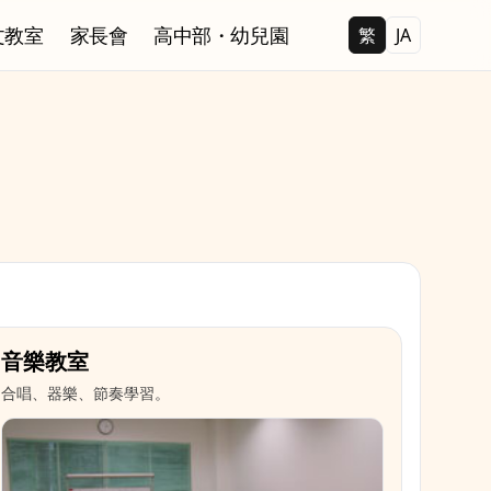
文教室
家長會
高中部・幼兒園
繁
JA
音樂教室
合唱、器樂、節奏學習。