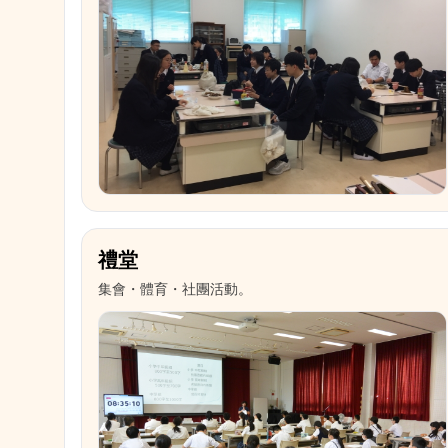
禮堂
集會・體育・社團活動。