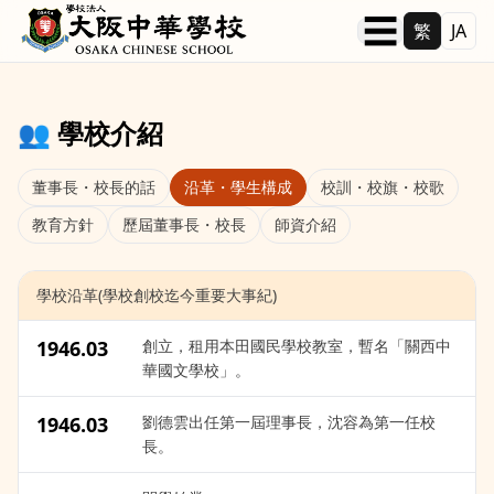
本文へ移動
☰
繁
JA
👥 學校介紹
董事長・校長的話
沿革・學生構成
校訓・校旗・校歌
教育方針
歷屆董事長・校長
師資介紹
學校沿革(學校創校迄今重要大事紀)
1946.03
創立，租用本田國民學校教室，暫名「關西中
華國文學校」。
1946.03
劉德雲出任第一屆理事長，沈容為第一任校
長。