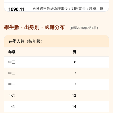
1990.11
再推選王政雄為理事長；副理事長：郭棟、陳
阿讚、蔡盛隆、段為梁。
1991.04
聘張桐齡為第七任校長。
學生數・出身別・國籍分布
（截至2026年7月6日）
1993.08
校舍大型整修。
在學人數（按年級）
年級
男
1994.04
附設中文班設立。
中三
8
1994.08
最高顧問王汝鈞逝世。
中二
7
1995.06
取得大阪府認可「學校法人」資格。
中一
7
1995.06
學校法人成立：王政雄為第一屆理事長，張桐
小六
12
齡為第一任校長。
小五
14
1996.08
創校五十週年，操場與校門外牆整修。