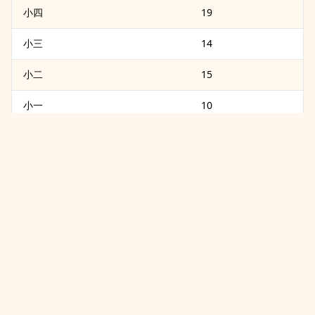
小四
19
1996.09
何國華為最高顧問。
小三
14
1997.01
最高顧問何國華逝世。
小二
15
1997.04
名譽理事長洪萬逝世。
小一
10
1999.08
教室地板整修。
幼大班
4
幼中班
2
2000.04
教室冷暖氣空調設置。
幼小班
1
2001.07
最高顧問：郭棟；名譽理事長：蔡盛隆；副理
事長：李瑞乾、黃淞山、段為梁、洪勝信、連
總計
113
茂雄。
2001.08
教室網際網路建置。
按學部
初中部
2002.04
推選李瑞乾為學校法人第二屆理事長（理事長