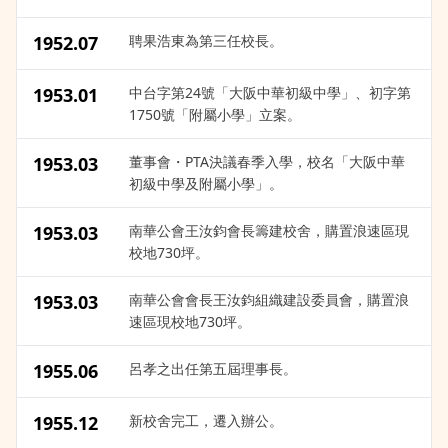
1952.07
聘果浩東為第三任校長。
1953.01
中台字第24號「大阪中華初級中學」、初字第
1750號「附屬小學」立案。
1953.03
董事會・PTA決議春季入學，校名「大阪中華
初級中學及附屬小學」。
1953.03
南華公會王汝鈞會長籌建校舍，購置浪速區現
校地730坪。
1953.03
南華公會會長王汝鈞組織建設委員會，購置浪
速區現校地730坪。
1955.06
呂孝之出任第五屆理事長。
1955.12
新校舍完工，遷入辦公。