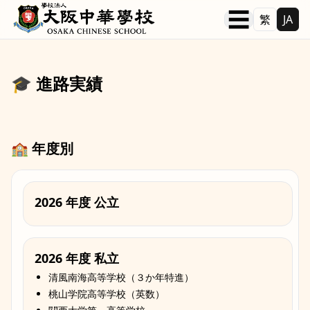
本文へ移動
☰
繁
JA
🎓 進路実績
🏫 年度別
2026 年度 公立
2026 年度 私立
清風南海高等学校（３か年特進）
桃山学院高等学校（英数）